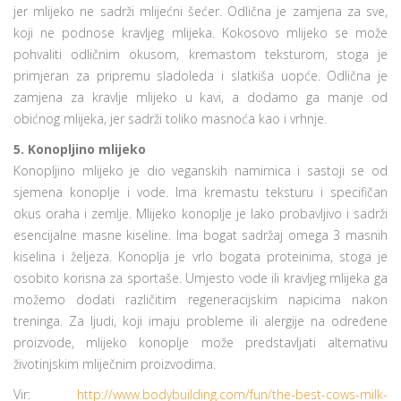
jer mlijeko ne sadrži mlijećni šećer. Odlična je zamjena za sve,
koji ne podnose kravljeg mlijeka. Kokosovo mlijeko se može
pohvaliti odličnim okusom, kremastom teksturom, stoga je
primjeran za pripremu sladoleda i slatkiša uopće. Odlična je
zamjena za kravlje mlijeko u kavi, a dodamo ga manje od
obićnog mlijeka, jer sadrži toliko masnoća kao i vrhnje.
5. Konopljino mlijeko
Konopljino mlijeko je dio veganskih namirnica i sastoji se od
sjemena konoplje i vode. Ima kremastu teksturu i specifičan
okus oraha i zemlje. Mlijeko konoplje je lako probavljivo i sadrži
esencijalne masne kiseline. Ima bogat sadržaj omega 3 masnih
kiselina i željeza. Konoplja je vrlo bogata proteinima, stoga je
osobito korisna za sportaše. Umjesto vode ili kravljeg mlijeka ga
možemo dodati različitim regeneracijskim napicima nakon
treninga. Za ljudi, koji imaju probleme ili alergije na određene
proizvode, mlijeko konoplje može predstavljati alternativu
životinjskim mliječnim proizvodima.
Vir:
http://www.bodybuilding.com/fun/the-best-cows-milk-