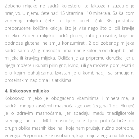
Zobeno mlijeko ne sadrži kolesterol te laktoze i izuzetno je
hranjivo. U njemu ćete naći 15 vitamina i 10 minerala. Sa šalicom
zobenog mlijeka ćete u tijelo unjeti čak 36 postotka
preporučene količine kalcija, što je više nego što bi pili kravlje
mlijeko. Zobeno mlijeko sadrži gluten, zato ga osobe, koje ne
podnose glutena, ne smiju konzumirati. 2 dcl zobenog mlijeka
sadrži samo 2,5 g masnoća i ima manje kalorija od drugih biljnih
mlijeka ili kravljeg mlijeka. Odličan je za pripremu doručka, jer u
njega možete ukuhati pirin griz, kvinoju ili ga možete pomiješati s
bilo kojim pahuljicama. Izvrstan je u kombinaciji sa smutijem,
proteinskim napicima i slatkišima.
4. Kokosovo mlijeko
Kokosovo mlijeko je obogaćeno vitaminima i mineralima, a
sadrži i mnogo zasićenih masnoća - gotovo 25 g na 1 dcl. Ali riječ
je o zdravim masnoćama, jer spadaju među triacilglicerole
srednjeg lanca ili MCT masnoće, koje tijelo potroši brže od
drugih oblika masnih kiselina i koja nam pružaju nužno potrebnu
energiju. Preporučuje se osobama, koji imaju alergiju na laktozu,