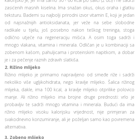
kalorijsko je, jer ima samo 30 - 60 kcal po šalici (2 dcl) i ne sadrži
zasićenih masnih kiselina. Ima snažan okus, okus oraha i glatku
teksturu. Bademi su najbolji prirodni izvor vitamin E, koji je jedan
od najsnažnijih antioksidanata, jer veže na sebe slobodne
radikale u tijelu, još posebno nakon teškog treninga, stoga
odlično utječe na regeneraciju mišića. A osim toga sadrži i
mnogo vlakana, vitamina i minerala. Odličan je u kombinaciji sa
zobenom kašom, pahuljicama i proteinskim napitkom, a dobar
je i za pečenje raznih zdravih slatkiša.
2. Rižino mlijeko
Rižino mlijeko je primarno napravljeno od smeđe riže i sadrži
nekoliko više ugljikohidrata, nego kravlje mlijeko. Šalica rižinog
mlijeka, dakle, ima 100 kcal, a kravlje mlijeko otprilike polovico
manje. Ali rižino mlijeko ima brojne druge prednosti: vrlo je
probavljiv te sadrži mnogo vitamina i minerala. Budući da ima
rižino mlijeko visoku kalorijsku vrijednost, nije primjeran za
svakodnevno konzumiranje, ali je poželjan samo kao povremena
alternativa.
3. Zobeno mlijeko