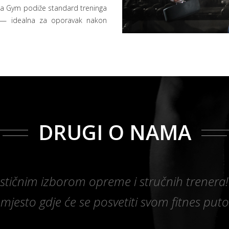
ma Gym podiže standard treninga
 — idealna za oporavak nakon
DRUGI O NAMA
astičnim izborom opreme i stručnih trenera
 mjesto gdje će se posvetiti svom fitnes put