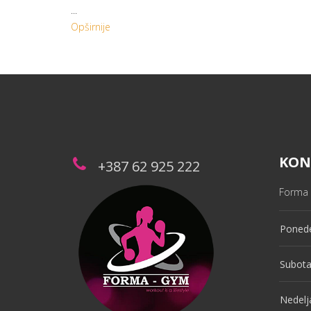
...
Opširnije
KON
+387 62 925 222
Forma 
Ponede
Subot
Nedelj