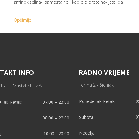
aminokiselina-i samostalno i kao dio proteina- jest, da
...
Opširnije
TAKT INFO
RADNO VRIJEME
Forma 2 - Sjenjak
1 - Ul. Mustafe Hukića
0
Ponedeljak-Petak:
07:00 – 23:00
ljak-Petak:
0
Subota
08:00 – 22:00
a
0
Nedelja:
10:00 - 20:00
a: