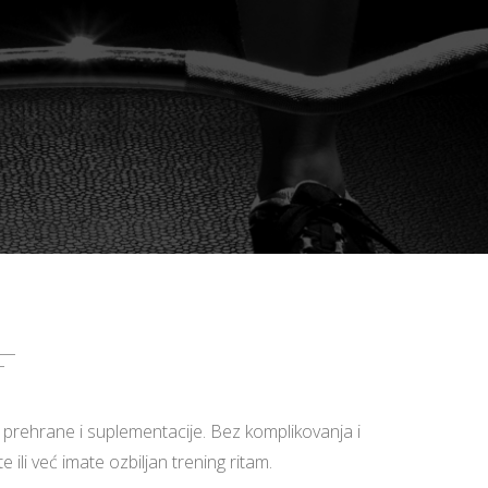
, prehrane i suplementacije. Bez komplikovanja i
ili već imate ozbiljan trening ritam.