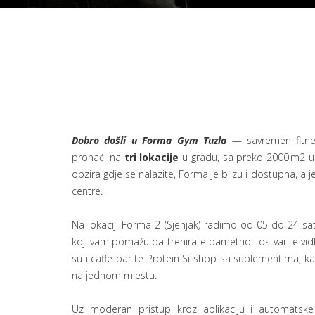
Dobro došli u Forma Gym Tuzla
— savremen fitne
pronaći na
tri lokacije
u gradu, sa preko
2000 m2
u
obzira gdje se nalazite, Forma je blizu i dostupna, a j
centre.
Na lokaciji Forma 2 (Sjenjak) radimo od
05
do
24
sat
koji vam pomažu da trenirate pametno i ostvarite vidlj
su i caffe bar te Protein Si shop sa suplementima, k
na jednom mjestu.
Uz moderan pristup kroz aplikaciju i automatske