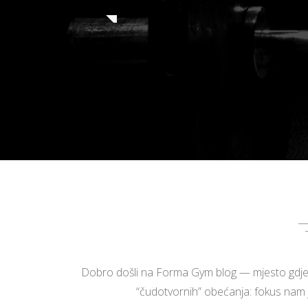
Dobro došli na Forma Gym blog — mjesto gdje dij
“čudotvornih” obećanja: fokus nam je