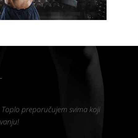
! Toplo preporučujem svima koji
ovanju!