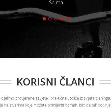
Selma
KORISNI ČLANCI
elimo provjerene savjete i praktične vodiče iz svijeta treninga
 na stvarima koje možete primijeniti odmah, bilo da tek počinjete 