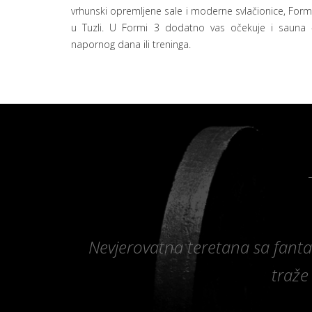
vrhunski opremljene sale i moderne svlačionice, For
u Tuzli. U Formi 3 dodatno vas očekuje i sauna
napornog dana ili treninga.
Nevjerovatna teretana sa fant
traže